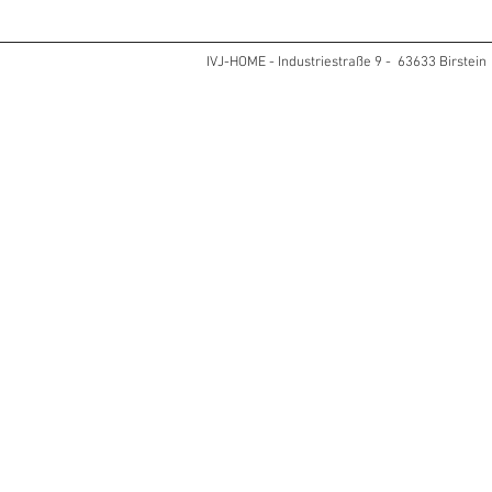
ländlichen Vogelsberg? 🏡🌻
IVJ-HOME - Industriestraße 9 - 63633 Birstein