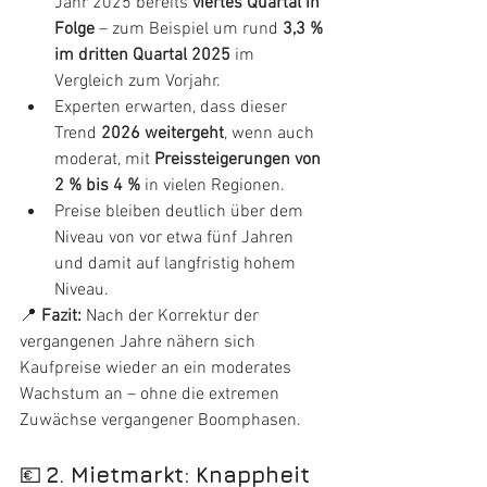
Jahr 2025 bereits 
viertes Quartal in 
Folge
 – zum Beispiel um rund 
3,3 % 
im dritten Quartal 2025
 im 
Vergleich zum Vorjahr.
Experten erwarten, dass dieser 
Trend 
2026 weitergeht
, wenn auch 
moderat, mit 
Preissteigerungen von 
2 % bis 4 %
 in vielen Regionen.
Preise bleiben deutlich über dem 
Niveau von vor etwa fünf Jahren 
und damit auf langfristig hohem 
Niveau.
📍 
Fazit:
 Nach der Korrektur der 
vergangenen Jahre nähern sich 
Kaufpreise wieder an ein moderates 
Wachstum an – ohne die extremen 
Zuwächse vergangener Boomphasen.
💶 
2. Mietmarkt: Knappheit 